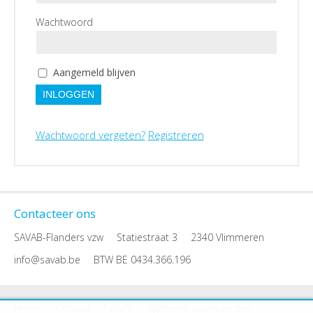
Wachtwoord
Aangemeld blijven
INLOGGEN
Wachtwoord vergeten?
Registreren
Contacteer ons
SAVAB-Flanders vzw
Statiestraat 3
2340 Vlimmeren
info@savab.be
BTW BE 0434.366.196
Home
Contact
Foto's
Algemene voorwaarden