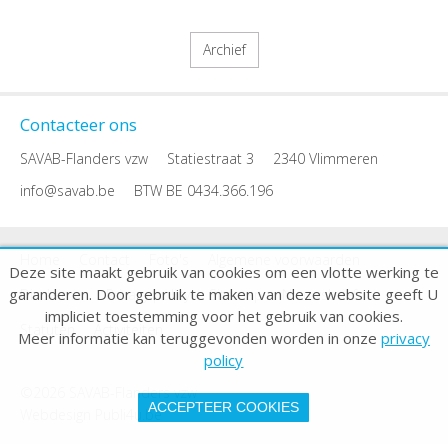
Archief
Contacteer ons
SAVAB-Flanders vzw
Statiestraat 3
2340 Vlimmeren
info@savab.be
BTW BE 0434.366.196
Home
Contact
Foto's
Algemene voorwaarden
Deze site maakt gebruik van cookies om een vlotte werking te
garanderen. Door gebruik te maken van deze website geeft U
Disclaimer
Privacy policy
Sitemap
Nieuwsbrief
impliciet toestemming voor het gebruik van cookies.
Statuten
Activiteiten
Meer informatie kan teruggevonden worden in onze
privacy
policy
©2026 SAVAB-Flanders vzw
ACCEPTEER COOKIES
Webdesign Publi4u.be